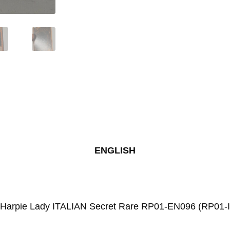
Rare
RP01-
EN096
Retro
Pack
Yu-
Gi-
Oh
quantity
ENGLISH
r Harpie Lady ITALIAN Secret Rare RP01-EN096 (RP01-IT