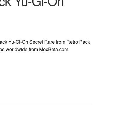
ck Yu-Gi-Oh
ck Yu-Gi-Oh Secret Rare from Retro Pack
hips worldwide from MoxBeta.com.