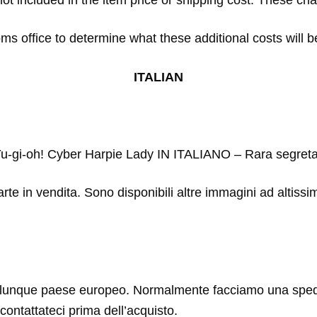
ot included in the item price or shipping cost. These cha
s office to determine what these additional costs will be
ITALIAN
x Yu-gi-oh! Cyber Harpie Lady IN ITALIANO – Rara segr
arte in vendita. Sono disponibili altre immagini ad altissi
lunque paese europeo. Normalmente facciamo una spediz
contattateci prima dell’acquisto.