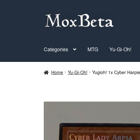
Skip
Skip
to
to
navigation
content
Categories
MTG
Yu-Gi-Oh!
Home
Yu-Gi-Oh!
Yugioh! 1x Cyber Harpi