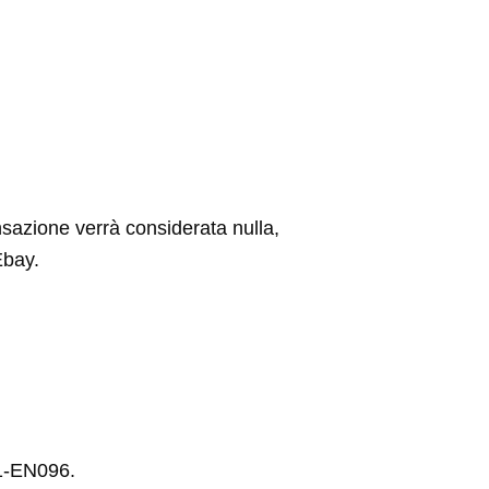
ansazione verrà considerata nulla,
Ebay.
01-EN096.