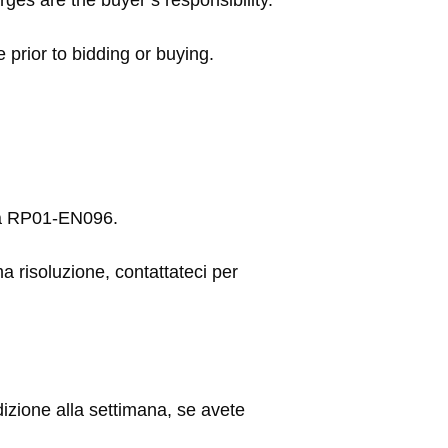
rges are the buyer’s responsibility.
 prior to bidding or buying.
eta RP01-EN096.
ma risoluzione, contattateci per
ione alla settimana, se avete