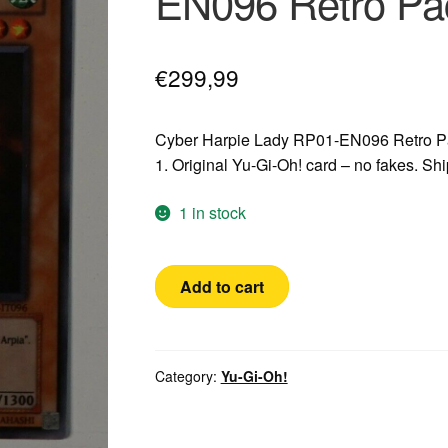
EN096 Retro Pa
€
299,99
Cyber Harpie Lady RP01-EN096 Retro Pa
1. Original Yu-Gi-Oh! card – no fakes. S
1 in stock
Yugioh!
Add to cart
1x
Cyber
Harpie
Lady
Category:
Yu-Gi-Oh!
ITALIAN
Secret