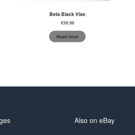
Beta Black Vise
€
39,99
Read more
ges
Also on eBay