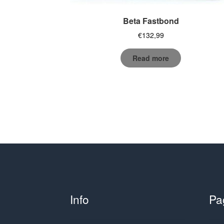
Beta Fastbond
€
132,99
Read more
Info
Pa