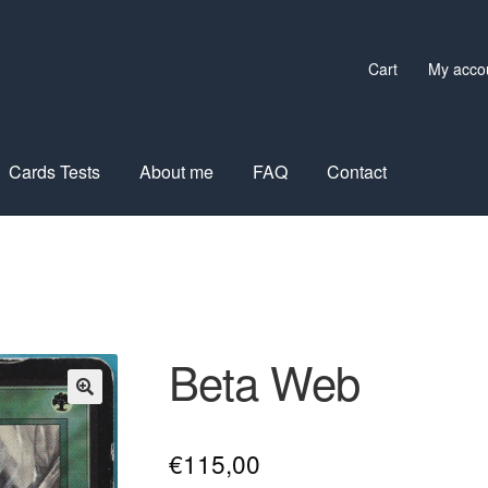
Cart
My acco
Cards Tests
About me
FAQ
Contact
Beta Web
€
115,00