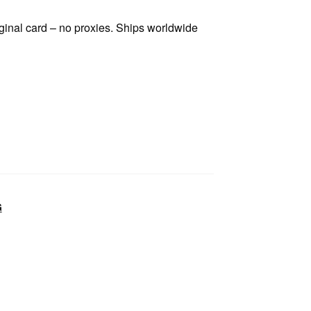
inal card – no proxies. Ships worldwide
G