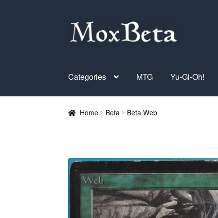
Skip
Skip
to
to
navigation
content
Categories
MTG
Yu-Gi-Oh!
Home
Beta
Beta Web