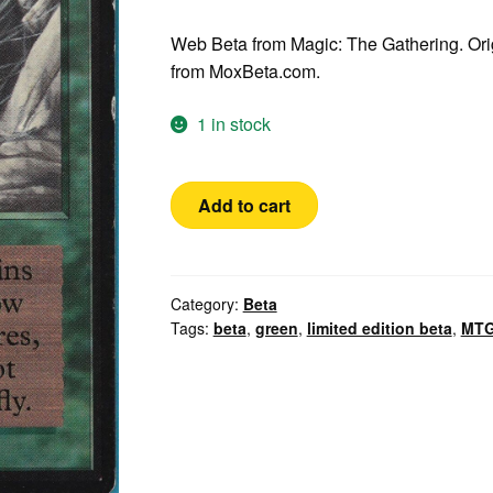
Web Beta from Magic: The Gathering. Orig
from MoxBeta.com.
1 in stock
Beta
Add to cart
Web
quantity
Category:
Beta
Tags:
beta
,
green
,
limited edition beta
,
MT