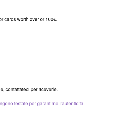
or cards worth over or 100€.
e, contattateci per riceverle.
gono testate per garantirne l’autenticitá.