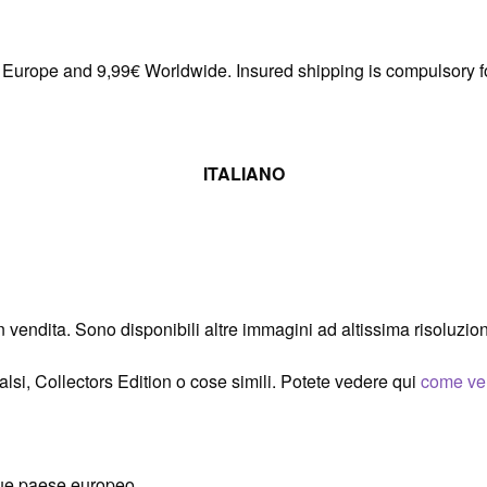
in Europe and 9,99€ Worldwide. Insured shipping is compulsory f
ITALIANO
in vendita. Sono disponibili altre immagini ad altissima risoluzion
falsi, Collectors Edition o cose simili. Potete vedere qui
come ven
ue paese europeo.